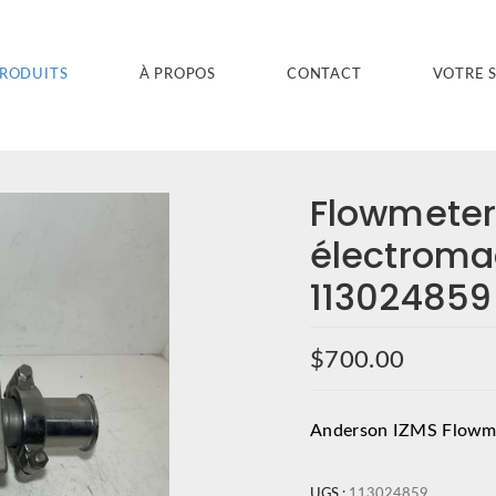
PRODUITS
À PROPOS
CONTACT
VOTRE 
Flowmeter
électroma
113024859
$
700.00
Anderson IZMS Flowme
UGS :
113024859