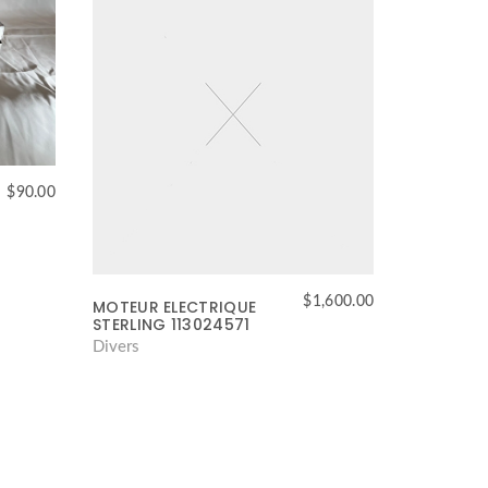
$
90.00
$
1,600.00
MOTEUR ELECTRIQUE
STERLING 113024571
Divers