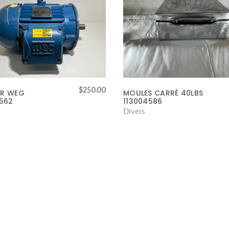
$
250.00
R WEG
MOULES CARRÉ 40LBS
4562
113004586
Divers