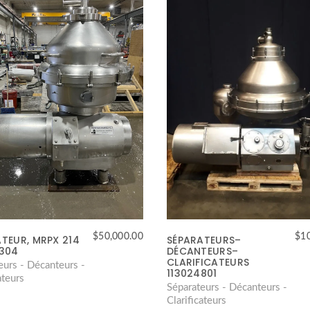
$
50,000.00
$
1
TEUR, MRPX 214
SÉPARATEURS–
4304
DÉCANTEURS–
CLARIFICATEURS
eurs - Décanteurs -
113024801
ateurs
Séparateurs - Décanteurs -
Clarificateurs