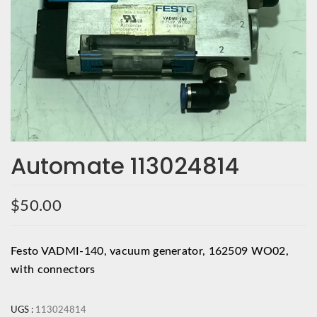
Automate 113024814
$
50.00
Festo VADMI-140, vacuum generator, 162509 WO02,
with connectors
UGS :
113024814