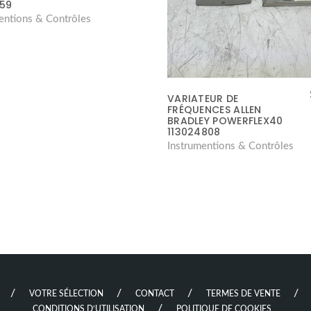
159
entions & Contrôles
VARIATEUR DE
FRÉQUENCES ALLEN
BRADLEY POWERFLEX40
113024808
Instrumentions & Contrôles
VOTRE SÉLECTION
CONTACT
TERMES DE VENTE
CONDITIONS D’UTILISATION
POLITIQUE DE COOKIES