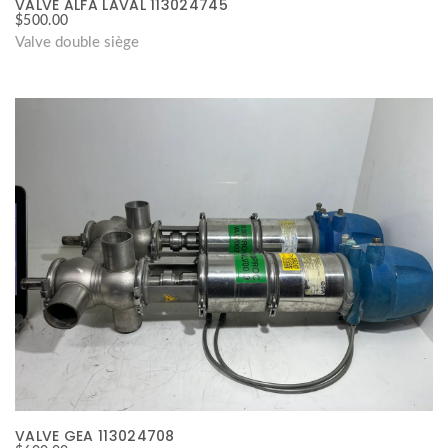
VALVE ALFA LAVAL 113024745
$
500.00
Valve double siège
VALVE GEA 113024708