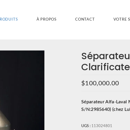
PRODUITS
À PROPOS
CONTACT
VOTRE 
Séparate
Clarificat
$
100,000.00
Séparateur Alfa-Lava
S/N:2985640) (chez Luk
UGS :
113024801