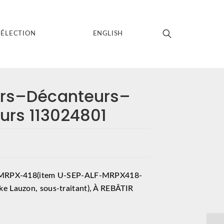
SÉLECTION
ENGLISH
urs–Décanteurs–
eurs 113024801
l MRPX-418(item U-SEP-ALF-MRPX418-
e Lauzon, sous-traitant), À REBÂTIR