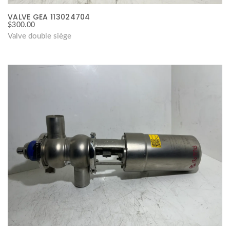
VALVE GEA 113024704
$
300.00
Valve double siège